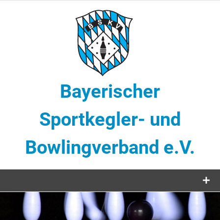
Zum
Inhalt
springen
Bayerischer
Sportkegler- und
Bowlingverband e.V.
Sportkegeln in Bayern