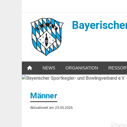
Zum
Inhalt
springen
Bayerischer
Sportkegeln in Bayern
NEWS
ORGANISATION
RESSOR
Männer
Aktualisiert am 25.05.2026