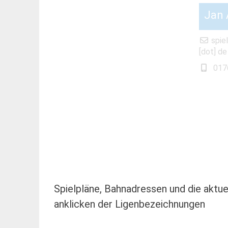
Jan 
spie
[dot] de
017
Spielpläne, Bahnadressen und die aktuel
anklicken der Ligenbezeichnungen