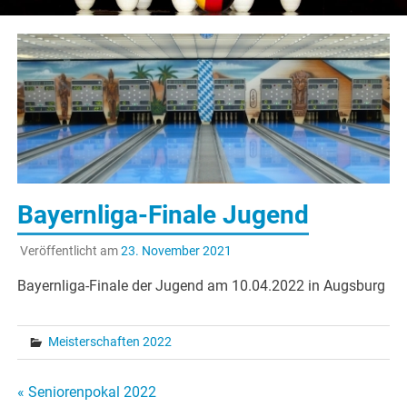
Bayernliga-Finale Jugend
Veröffentlicht am
23. November 2021
Bayernliga-Finale der Jugend am 10.04.2022 in Augsburg
Meisterschaften 2022
Beitragsnavigation
« Seniorenpokal 2022